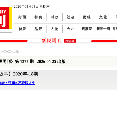
2026年08月08日 星期六
封 面
特 稿
时 政
社 会
财 经
文 化
健康
品 评
人 物
专 栏
观察家
新民一周
采
6-05-25 出版
周刊》第 1377 期 2026-05-25 出版
故事】
2026年-18期
孤泳者：汪顺的不设限人生