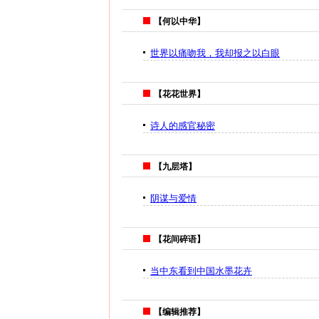
【何以中华】
世界以痛吻我，我却报之以白眼
【花花世界】
诗人的感官秘密
【九层塔】
阴谋与爱情
【花间碎语】
当中东看到中国水墨花卉
【编辑推荐】