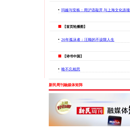
玛娅与安栋：用沪语敲开 与上海文化连
【首页轮播图】
26年孤泳者：汪顺的不设限人生
【诗书中国】
唯不忘相思
新民周刊融媒体矩阵