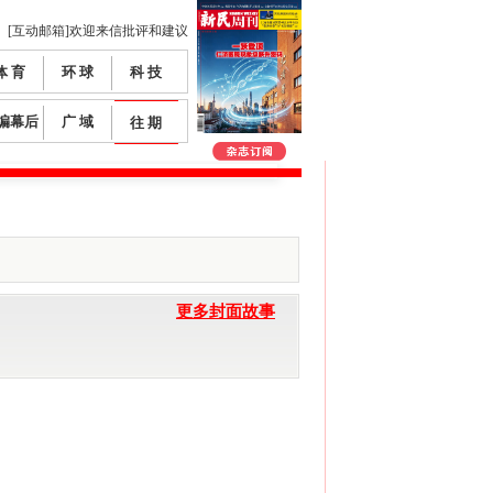
[互动邮箱]欢迎来信批评和建议
体 育
环 球
科 技
编幕后
广 域
往 期
更多封面故事