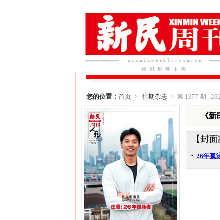
您的位置：
首页
>
往期杂志
> 第 1377 期 202
《新民
【封面
26年