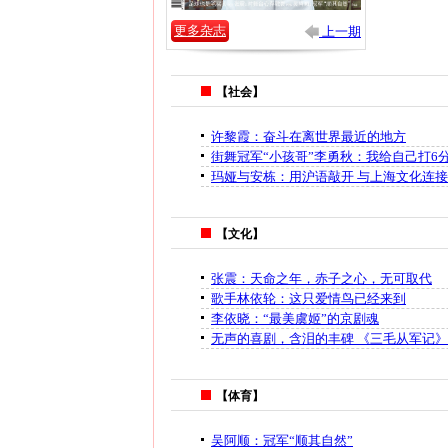
更多杂志
上一期
【社会】
许黎霞：奋斗在离世界最近的地方
街舞冠军“小孩哥”李勇秋：我给自己打6
玛娅与安栋：用沪语敲开 与上海文化连
【文化】
张震：天命之年，赤子之心，无可取代
歌手林依轮：这只爱情鸟已经来到
李依晓：“最美虞姬”的京剧魂
无声的喜剧，含泪的丰碑 《三毛从军记
【体育】
吴阿顺：冠军“顺其自然”