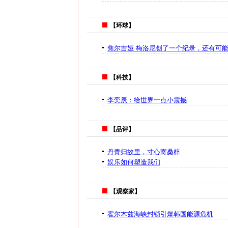
【环球】
焦尔吉娅·梅洛尼创了一个纪录，还有可
【科技】
李奕辰：给世界一点小震撼
【品评】
丹青归故里，寸心寄桑梓
娱乐如何塑造我们
【观察家】
霍尔木兹海峡封锁引爆韩国能源危机