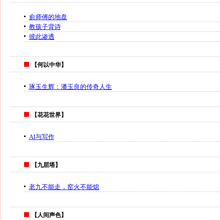
俞师傅的地盘
教孩子背诗
彼此渗透
【何以中华】
琢玉生辉：潘玉良的传奇人生
【花花世界】
AI与写作
【九层塔】
老九不能走，窑火不能熄
【人间声色】