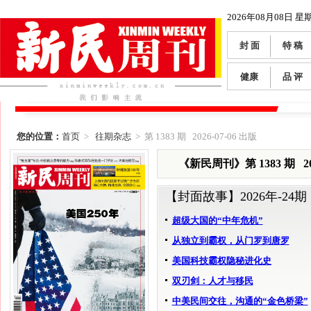
2026年08月08日 星
封 面
特 稿
健康
品 评
您的位置：
首页
>
往期杂志
> 第 1383 期 2026-07-06 出版
《新民周刊》第 1383 期 202
【封面故事】
2026年-24期
超级大国的“中年危机”
从独立到霸权，从门罗到唐罗
美国科技霸权隐秘进化史
双刃剑：人才与移民
中美民间交往，沟通的“金色桥梁”