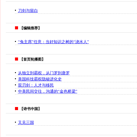
刀剑与留白
【编辑推荐】
“兔主席”任意：当好知识之树的“浇水人”
【首页轮播图】
从独立到霸权，从门罗到唐罗
美国科技霸权隐秘进化史
双刃剑：人才与移民
中美民间交往，沟通的“金色桥梁”
【诗书中国】
又见三国