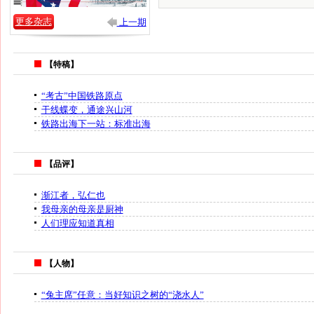
更多杂志
上一期
【特稿】
“考古”中国铁路原点
干线蝶变，通途兴山河
铁路出海下一站：标准出海
【品评】
渐江者，弘仁也
我母亲的母亲是厨神
人们理应知道真相
【人物】
“兔主席”任意：当好知识之树的“浇水人”