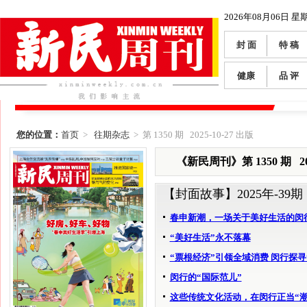
2026年08月06日 星
封 面
特 稿
健康
品 评
您的位置：
首页
>
往期杂志
> 第 1350 期 2025-10-27 出版
《新民周刊》第 1350 期 202
【封面故事】
2025年-39期
春申新潮，一场关于美好生活的闵
“美好生活”永不落幕
“票根经济”引领全域消费 闵行探寻
闵行的“国际范儿”
这些传统文化活动，在闵行正当“潮