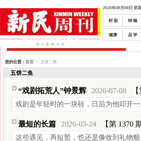
2026年08月08日 星
封 面
特 稿
健康
品 评
您的位置：
首页
> 五饼二鱼
五饼二鱼
“戏剧拓荒人”钟景辉
2026-07-08
【
戏剧是年轻时的一块砖，日后为他叩开一
最短的长篇
2026-03-24
【第 1370 
这些遇见，再短暂，也还是像收到礼物般