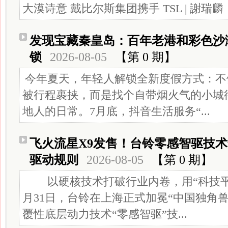
大漠诗意 戴比尔斯集团携手 TSL | 謝瑞麟
发现宝藏秦皇岛：百年老港和彩色沙
锁
2026-08-05
【第 0 期】
今年夏天，年轻人解锁全新度假方式：不
被行程裹挟，而是找个自带烟火气的小城
地人的日常。7月底，抖音生活服务“...
飞火流星X9发售！台铃零感智驱技
驱动规则
2026-08-05
【第 0 期】
以硬核技术打破行业内卷，用“科技平
月31日，台铃在上海正式加冕“中国独角
覆性底层动力技术“零感智驱”技...