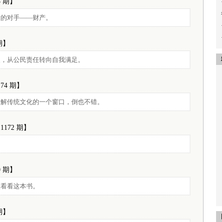
8 期】
大的对手——财产。
 期】
义，从公民责任转向自我满足。
174 期】
了解传统文化的一个窗口，倒也不错。
1172 期】
0 期】
该看看这本书。
 期】