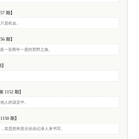
157 期】
往只是机会。
156 期】
端是一至两年一度的荒野之旅。
 期】
第 1152 期】
在他人的设定中。
1150 期】
音，其思想和意识全由记录人来书写。