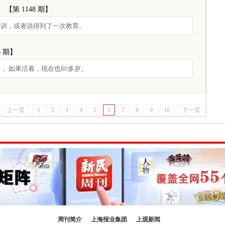
【第 1148 期】
教训，或者说得到了一次教育。
6 期】
， 如果活着，现在也80多岁。
上一页
1
2
3
4
5
6
7
8
9
10
下一页
周刊简介
上海报业集团
上观新闻