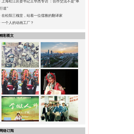
·
上海松江区委书记王华杰专访 ：合作交流不是“单
行道”
·
在松阳三槐堂，站着一位儒雅的翻译家
·
一个人的动画工厂？
精彩图文
网络订阅