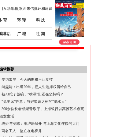
[互动邮箱]欢迎来信批评和建议
体 育
环 球
科 技
编幕后
广 域
往 期
编辑推荐
·
专访常昊：今天的围棋不止竞技
·
尚雯婕：出道20年，把人生选择权留给自己
·
被AI抢了饭碗，“横漂”们还在坚持吗？
·
“兔主席”任意：当好知识之树的“浇水人”
·
300余位长者相聚音乐厅，上海银行以高雅艺术点亮
银发生活
·
玛娅与安栋：用沪语敲开 与上海文化连接的大门
·
两名工人，坠亡在电梯井