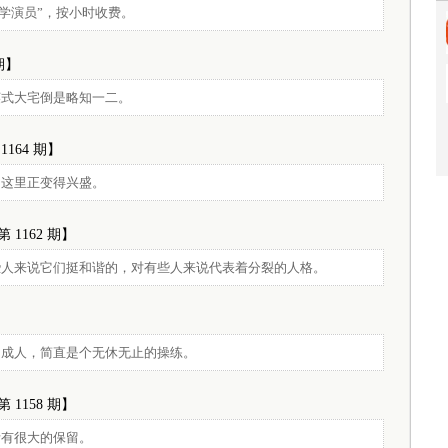
学演员”，按小时收费。
 期】
英式大宅倒是略知一二。
1164 期】
们这里正变得兴盛。
第 1162 期】
些人来说它们挺和谐的，对有些人来说代表着分裂的人格。
】
岁成人，简直是个无休无止的操练。
第 1158 期】
活有很大的保留。