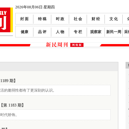
2026年08月06日 星期四
封 面
特 稿
时 政
社 会
财 经
文 化
健康
品 评
人 物
专 栏
观察家
新民一周
采
1189 期】
生活的脆弱性都有了更深刻的认识。
【第 1183 期】
个时代矫饰。