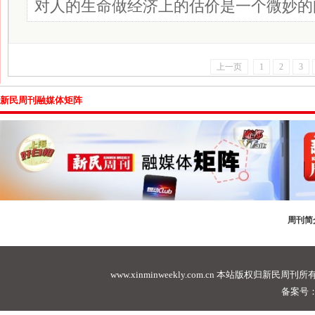
对人的生命做经济上的估价是一个微妙的
上一页
1
2
3
新民周刊融媒体矩阵
周刊简
www.xinminweekly.com.cn
本站版权归新民周刊所有，未经许可不
备案号：沪