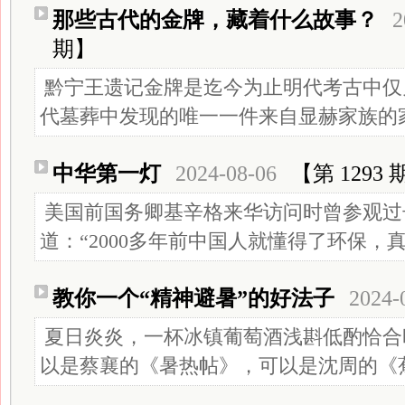
那些古代的金牌，藏着什么故事？
2
期】
黔宁王遗记金牌是迄今为止明代考古中仅
代墓葬中发现的唯一一件来自显赫家族的
中华第一灯
2024-08-06
【第 1293 
美国前国务卿基辛格来华访问时曾参观过
道：“2000多年前中国人就懂得了环保，
教你一个“精神避暑”的好法子
2024-
夏日炎炎，一杯冰镇葡萄酒浅斟低酌恰合
以是蔡襄的《暑热帖》，可以是沈周的《