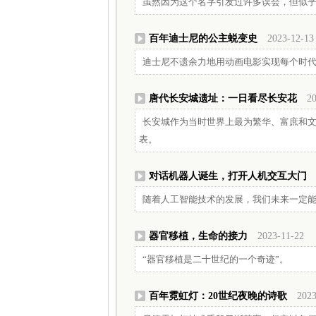
虽然因为这个名字引发过许多误会，但似
百年迪士尼的公主蜕变史
2023-12-13
迪士尼不遗余力地用动画电影实现每个时
唐代长安城遗址：一日看尽长安花
20
长安城作为当时世界上最为繁华、富庶和
表。
对话机器人诞生，打开人机交互大门
随着人工智能技术的发展，我们未来一定
器官移植，生命的接力
2023-11-22
“器官移植是二十世纪的一个奇迹”。
百年霓虹灯：20世纪夜晚的诗歌
2023