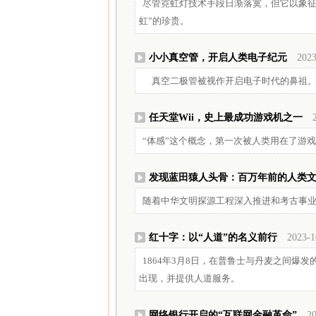
尽管霓虹灯技术手段日渐落寞，但它以象征
虹”的珍贵。
小小真空管，开启人类电子纪元
2023
真空二极管被视作开启电子时代的鼻祖
任天堂Wii，史上最成功游戏机之一
“体感”这个概念，第一次被人类用在了游
发现蓝田猿人头骨：百万年前的人类
随着中华文明探源工程深入推进和考古事
红十字：以“人道”的名义前行
2023-1
1864年3月8日，在普鲁士与丹麦之间爆
出现，并提供人道服务。
网络银行开启的“互联网金融革命”
20