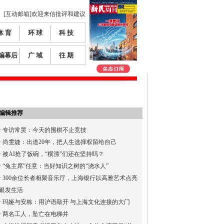
[互动邮箱]欢迎来信批评和建议
体 育
环 球
科 技
编幕后
广 域
往 期
编辑推荐
·
专访常昊：今天的围棋不止竞技
·
尚雯婕：出道20年，把人生选择权留给自己
·
被AI抢了饭碗，“横漂”们还在坚持吗？
·
“兔主席”任意：当好知识之树的“浇水人”
·
300余位长者相聚音乐厅，上海银行以高雅艺术点亮
银发生活
·
玛娅与安栋：用沪语敲开 与上海文化连接的大门
·
两名工人，坠亡在电梯井