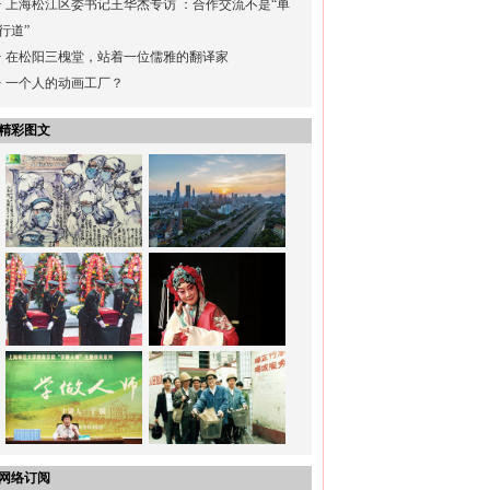
·
上海松江区委书记王华杰专访 ：合作交流不是“单
行道”
·
在松阳三槐堂，站着一位儒雅的翻译家
·
一个人的动画工厂？
精彩图文
网络订阅