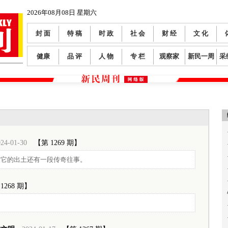
2026年08月08日 星期六
封 面
特 稿
时 政
社 会
财 经
文 化
健康
品 评
人 物
专 栏
观察家
新民一周
采
24-01-30
【第 1269 期】
，它的出土还有一段传奇往事。
1268 期】