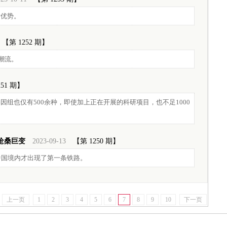
发优势。
【第 1252 期】
潮流。
251 期】
组也仅有500余种，即使加上正在开展的科研项目，也不足1000
沧桑巨变
2023-09-13
【第 1250 期】
中国境内才出现了第一条铁路。
上一页
1
2
3
4
5
6
7
8
9
10
下一页