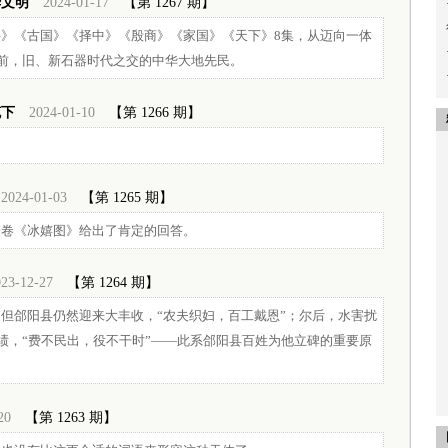
华文明
2024-01-17
【第 1267 期】
》《古国》《择中》《殷商》《家国》《天下》8集，从迈向一体
前，旧、新石器时代之交的中华大地先民。
笔下
2024-01-10
【第 1266 期】
2024-01-03
【第 1265 期】
一卷《冰嬉图》给出了肯定的回答。
23-12-27
【第 1264 期】
但郃阳县仍然迎来大丰收，“农夫织妇，百工戴恩”；尔后，水害扰
绩，“费不民出，役不干时”——此系郃阳县百姓为他立碑的重要原
20
【第 1263 期】