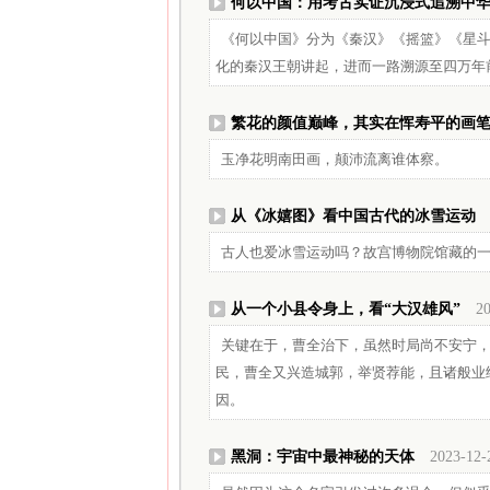
何以中国：用考古实证沉浸式追溯中
《何以中国》分为《秦汉》《摇篮》《星斗
化的秦汉王朝讲起，进而一路溯源至四万年
繁花的颜值巅峰，其实在恽寿平的画
玉净花明南田画，颠沛流离谁体察。
从《冰嬉图》看中国古代的冰雪运动
古人也爱冰雪运动吗？故宫博物院馆藏的
从一个小县令身上，看“大汉雄风”
20
关键在于，曹全治下，虽然时局尚不安宁，
民，曹全又兴造城郭，举贤荐能，且诸般业
因。
黑洞：宇宙中最神秘的天体
2023-12-