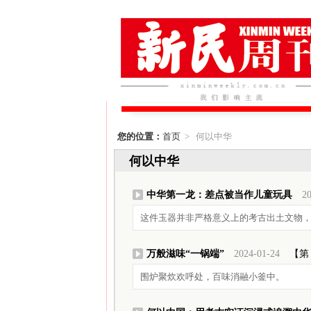
您的位置：
首页
> 何以中华
何以中华
中华第一龙：差点被当作儿童玩具
20
这件玉器并非严格意义上的考古出土文物
万般滋味“一锅端”
2024-01-24
【第 
围炉聚炊欢呼处，百味消融小釜中。