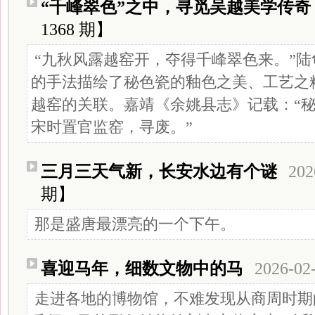
“千峰翠色”之中，寻觅吴越美学传奇
1368 期】
“九秋风露越窑开，夺得千峰翠色来。”
的手法描绘了秘色瓷的釉色之美、工艺之
越窑的关联。嘉靖《余姚县志》记载：“
宋时置官监窑，寻废。”
三月三天气新，长安水边有个谜
202
期】
那是盛唐最漂亮的一个下午。
喜迎马年，细数文物中的马
2026-02
走进各地的博物馆，不难发现从商周时期