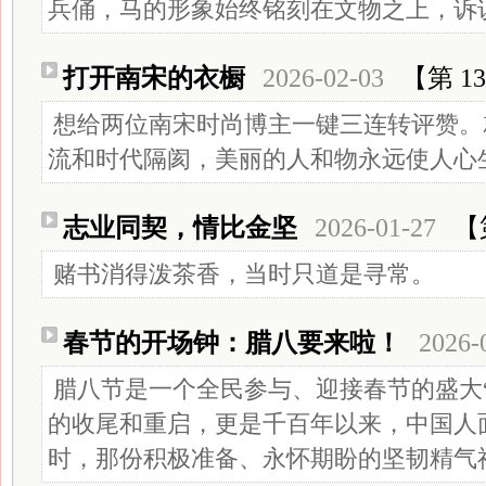
兵俑，马的形象始终铭刻在文物之上，诉
打开南宋的衣橱
2026-02-03
【第 13
想给两位南宋时尚博主一键三连转评赞。
流和时代隔阂，美丽的人和物永远使人心
志业同契，情比金坚
2026-01-27
【
赌书消得泼茶香，当时只道是寻常。
春节的开场钟：腊八要来啦！
2026-
腊八节是一个全民参与、迎接春节的盛大
的收尾和重启，更是千百年以来，中国人
时，那份积极准备、永怀期盼的坚韧精气