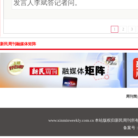
发言人李斌答记者问。
1
2
3
新民周刊融媒体矩阵
周刊简
www.xinminweekly.com.cn
本站版权归新民周刊所有，未经许可不
备案号：沪