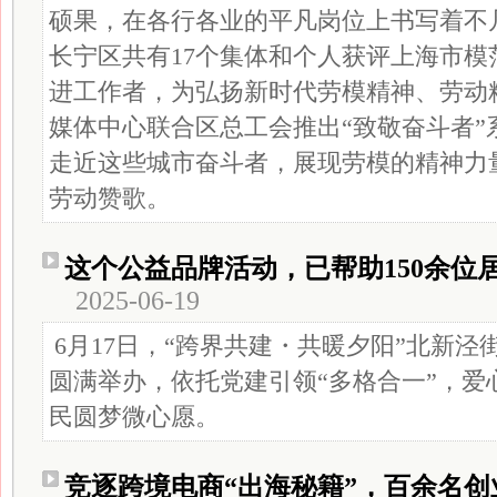
硕果，在各行各业的平凡岗位上书写着不
长宁区共有17个集体和个人获评上海市模
进工作者，为弘扬新时代劳模精神、劳动
媒体中心联合区总工会推出“致敬奋斗者”
走近这些城市奋斗者，展现劳模的精神力
劳动赞歌。
这个公益品牌活动，已帮助150余位
2025-06-19
6月17日，“跨界共建・共暖夕阳”北新
圆满举办，依托党建引领“多格合一”，爱
民圆梦微心愿。
竞逐跨境电商“出海秘籍”，百余名创