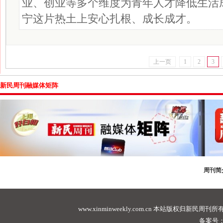
业、创业等多个维度为青年人才降低生活
宁这片热土上安心扎根、成长成才。
上一页
1
2
3
新民周刊融媒体矩阵
周刊简
www.xinminweekly.com.cn
本站版权归新民周刊所有，未经许可不
备案号：沪