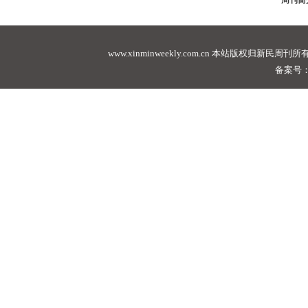
周刊简
www.xinminweekly.com.cn
本站版权归新民周刊所有，未经许可不
备案号：沪