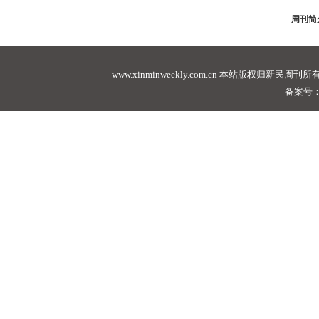
周刊简
www.xinminweekly.com.cn
本站版权归新民周刊所有，未经许可不
备案号：沪