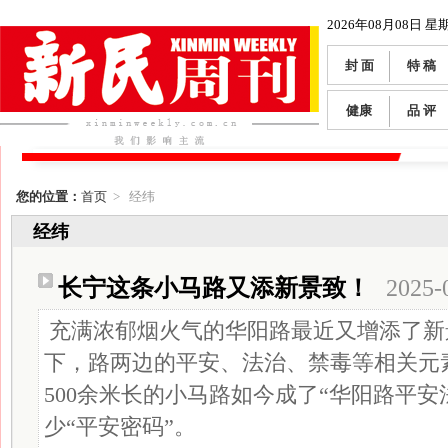
2026年08月08日 星
封 面
特 稿
健康
品 评
您的位置：
首页
> 经纬
经纬
长宁这条小马路又添新景致！
2025-
充满浓郁烟火气的华阳路最近又增添了新
下，路两边的平安、法治、禁毒等相关元
500余米长的小马路如今成了“华阳路平安
少“平安密码”。