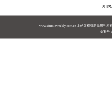
周刊简
www.xinminweekly.com.cn
本站版权归新民周刊所有，未经许可不
备案号：沪