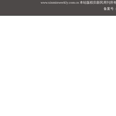
www.xinminweekly.com.cn
本站版权归新民周刊所有，未经许可不
备案号：沪