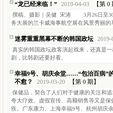
“龙已经来临！”
2019-04-03
【第 0
撰稿、摄影｜吴健 宋涛 3月26日至3
务大展的兰卡威海事航空展在风景秀丽的马来
迷雾重重黑幕不断的韩国政坛
2019-
真实的韩国政坛政客演起戏来，还真是一
剧，比韩剧还要好看。
幸福9号、胡庆余堂……“包治百病”
不愈？
2019-03-20
【第 0 期】
保健品，契合了人们对于健康的关注和追
夸大疗效、虚假宣传、高额销售等又是保
疾。广东康力、上海幸福9号、杭州胡庆