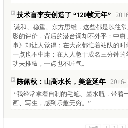
技术盲李安创造了 “120帧元年”
201
谦和、稳重、东方思维，这些都是以往常
影的评价，背后的潜台词却不外乎：中庸
事》却让人觉得：在大家都忙着站队的时
一点也不中庸；在人人急于成名三分钟的
功夫推敲，一点也不匠气。
陈佩秋：山高水长，美意延年
2016-
“我经常拿着自制的毛笔、墨水瓶，带着
画、写生，感到乐趣无穷。”
上一页
1
2
3