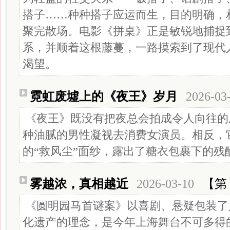
搭子……种种搭子应运而生，目的明确，
聚完散场。电影《拼桌》正是敏锐地捕捉
系，并顺着这根藤蔓，一路摸索到了现代
渴望。
霓虹废墟上的《夜王》岁月
2026-03
《夜王》既没有把夜总会拍成令人向往的
种油腻的男性凝视去消费女演员。相反，
的“救风尘”面纱，露出了糖衣包裹下的残
雾越浓，真相越近
2026-03-10
【第 
《圆明园马首谜案》以喜剧、悬疑包装了
化遗产的理念，是今年上海舞台不可多得