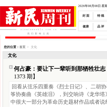
2026年08月08日 星
封 面
特 稿
健康
品 评
您的位置：
首页
> 文化
文化
何占豪：要让下一辈听到那牺牲壮志
1373 期】
回看从弦乐四重奏《烈士日记》、二胡协
筝协奏曲《英雄泪》，到交响诗《龙华塔
中很大一部分为革命历史题材作品或者说