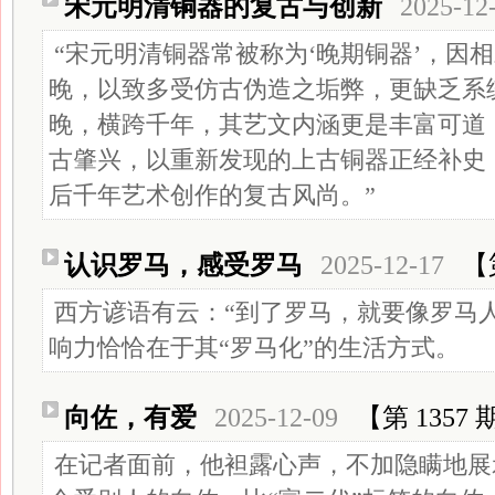
宋元明清铜器的复古与创新
2025-12
“宋元明清铜器常被称为‘晚期铜器’，因
晚，以致多受仿古伪造之垢弊，更缺乏系统
晚，横跨千年，其艺文内涵更是丰富可道
古肇兴，以重新发现的上古铜器正经补史
后千年艺术创作的复古风尚。”
认识罗马，感受罗马
2025-12-17
【
西方谚语有云：“到了罗马，就要像罗马
响力恰恰在于其“罗马化”的生活方式。
向佐，有爱
2025-12-09
【第 1357 
在记者面前，他袒露心声，不加隐瞒地展