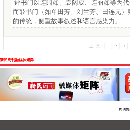
评书门以连阔如、袁阔成、连丽如等为代
而鼓书门（如单田芳、刘兰芳、田连元）
的传统，侧重故事叙述和语言感染力。
上一页
1
2
3
新民周刊融媒体矩阵
周刊简