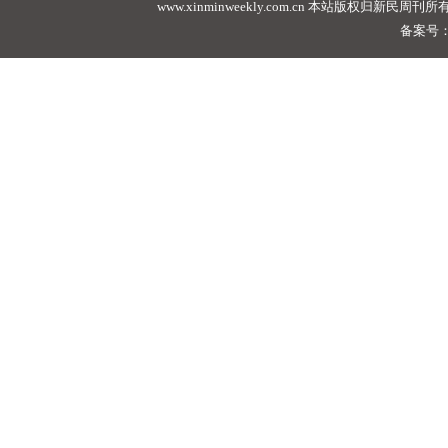
www.xinminweekly.com.cn
本站版权归新民周刊所有，未经许可不
备案号：沪